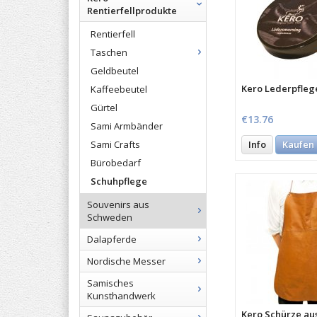
Rentierfellprodukte
Rentierfell
Taschen
Geldbeutel
Kero Lederpfleg
Kaffeebeutel
Gürtel
€13.76
Sami Armbänder
Info
Kaufen
Sami Crafts
Bürobedarf
Schuhpflege
Souvenirs aus
Schweden
Dalapferde
Nordische Messer
Samisches
Kunsthandwerk
Kero Schürze au