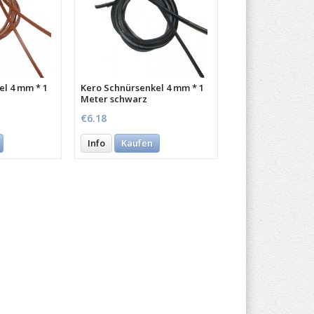
l 4 mm * 1
Kero Schnürsenkel 4 mm * 1
Meter schwarz
€6.18
Info
Kaufen