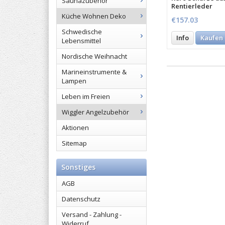
Saunazubehör
Rentierleder
Küche Wohnen Deko
€157.03
Schwedische
Info
Kaufen
Lebensmittel
Nordische Weihnacht
Marineinstrumente &
Lampen
Leben im Freien
Wiggler Angelzubehör
Aktionen
Sitemap
Sonstiges
AGB
Datenschutz
Versand - Zahlung -
Widerruf