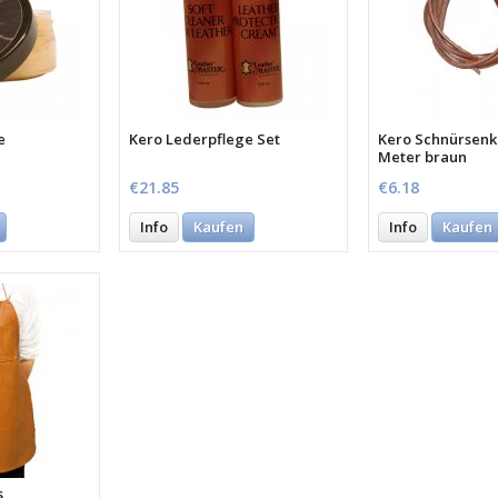
e
Kero Lederpflege Set
Kero Schnürsenke
Meter braun
€21.85
€6.18
Info
Kaufen
Info
Kaufen
s