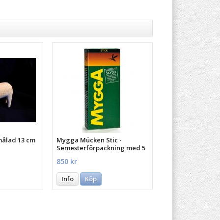
målad 13 cm
Mygga Mücken Stic -
Semesterförpackning med 5
st.
850 kr
Info
Köp