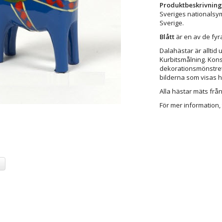
Produktbeskrivning
Sveriges nationalsy
Sverige.
Blått
är en av de fy
Dalahästar är alltid 
Kurbitsmålning. Kons
dekorationsmönstret f
bilderna som visas 
Alla hästar mäts från 
För mer information, 
a