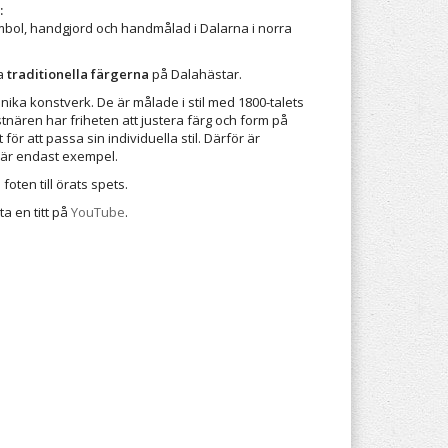
:
mbol, handgjord och handmålad i Dalarna i norra
ra
traditionella färgerna
på Dalahästar.
unika konstverk. De är målade i stil med 1800-talets
tnären har friheten att justera färg och form på
ör att passa sin individuella stil. Därför är
här endast exempel.
foten till örats spets.
ta en titt på
YouTube
.