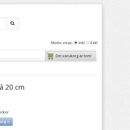
Moms visas:
Inkl
Exkl
Din varukorg är tom!
lå 20 cm
eckor
org »