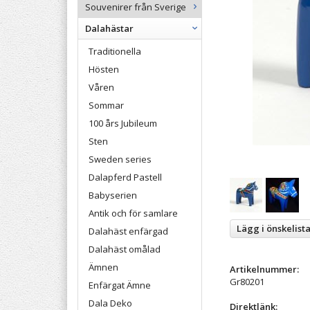
Souvenirer från Sverige
Dalahästar
Traditionella
Hösten
Våren
Sommar
100 års Jubileum
Sten
Sweden series
Dalapferd Pastell
Babyserien
Antik och för samlare
Lägg i önskelist
Dalahäst enfärgad
Dalahäst omålad
Ämnen
Artikelnummer:
Gr80201
Enfärgat Ämne
Dala Deko
Direktlänk: