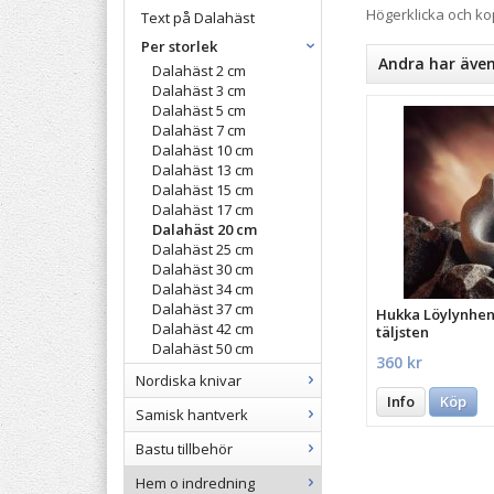
Högerklicka och k
Text på Dalahäst
Per storlek
Andra har äve
Dalahäst 2 cm
Dalahäst 3 cm
Dalahäst 5 cm
Dalahäst 7 cm
Dalahäst 10 cm
Dalahäst 13 cm
Dalahäst 15 cm
Dalahäst 17 cm
Dalahäst 20 cm
Dalahäst 25 cm
Dalahäst 30 cm
Dalahäst 34 cm
Dalahäst 37 cm
Hukka Löylynhenk
Dalahäst 42 cm
täljsten
Dalahäst 50 cm
360 kr
Nordiska knivar
Info
Köp
Samisk hantverk
Bastu tillbehör
Hem o indredning