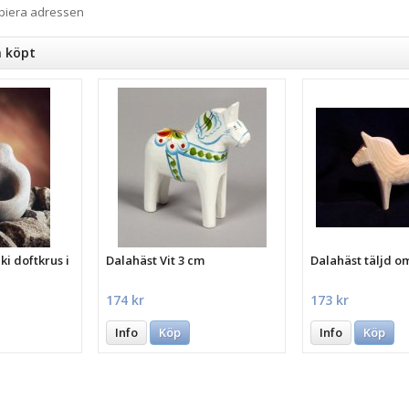
opiera adressen
n köpt
i doftkrus i
Dalahäst Vit 3 cm
Dalahäst täljd o
174 kr
173 kr
Info
Köp
Info
Köp