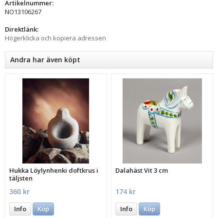
Artikelnummer:
NO13106267
Direktlänk:
Högerklicka och kopiera adressen
Andra har även köpt
Hukka Löylynhenki doftkrus i
Dalahäst Vit 3 cm
täljsten
360 kr
174 kr
Info
Köp
Info
Köp