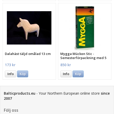
Dalahäst täljd omålad 13 cm
Mygga Mücken Stic -
Semesterförpackning med 5
st.
173 kr
850 kr
Info
Köp
Info
Köp
Balticproducts.eu
- Your Northern European online store
since
2007
Följ oss